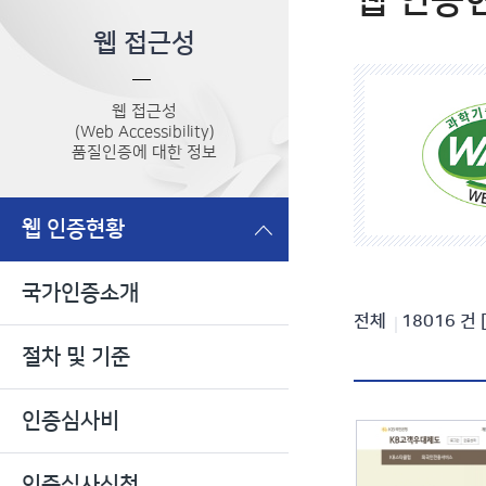
웹 인증
웹 접근성
웹 접근성
(Web Accessibility)
품질인증에 대한 정보
웹 인증현황
국가인증소개
인
전체
18016
건
절차 및 기준
증
현
인증심사비
황
검
인증심사신청