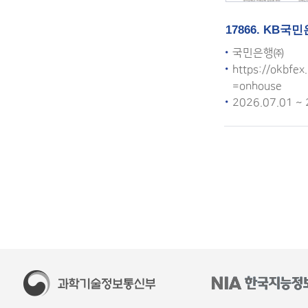
17866. KB
국민은행㈜
https://okbfex
=onhouse
2026.07.01 ~